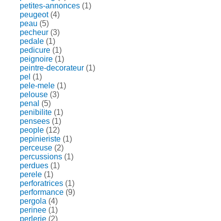
petites-annonces
(1)
peugeot
(4)
peau
(5)
pecheur
(3)
pedale
(1)
pedicure
(1)
peignoire
(1)
peintre-decorateur
(1)
pel
(1)
pele-mele
(1)
pelouse
(3)
penal
(5)
penibilite
(1)
pensees
(1)
people
(12)
pepinieriste
(1)
perceuse
(2)
percussions
(1)
perdues
(1)
perele
(1)
perforatrices
(1)
performance
(9)
pergola
(4)
perinee
(1)
perlerie
(2)