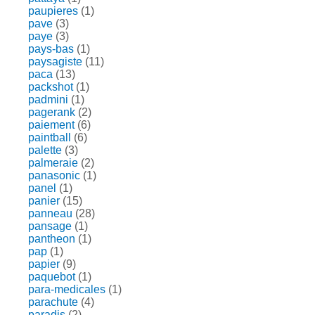
paupieres
(1)
pave
(3)
paye
(3)
pays-bas
(1)
paysagiste
(11)
paca
(13)
packshot
(1)
padmini
(1)
pagerank
(2)
paiement
(6)
paintball
(6)
palette
(3)
palmeraie
(2)
panasonic
(1)
panel
(1)
panier
(15)
panneau
(28)
pansage
(1)
pantheon
(1)
pap
(1)
papier
(9)
paquebot
(1)
para-medicales
(1)
parachute
(4)
paradis
(2)