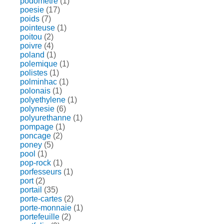
podometre
(1)
poesie
(17)
poids
(7)
pointeuse
(1)
poitou
(2)
poivre
(4)
poland
(1)
polemique
(1)
polistes
(1)
polminhac
(1)
polonais
(1)
polyethylene
(1)
polynesie
(6)
polyurethanne
(1)
pompage
(1)
poncage
(2)
poney
(5)
pool
(1)
pop-rock
(1)
porfesseurs
(1)
port
(2)
portail
(35)
porte-cartes
(2)
porte-monnaie
(1)
portefeuille
(2)