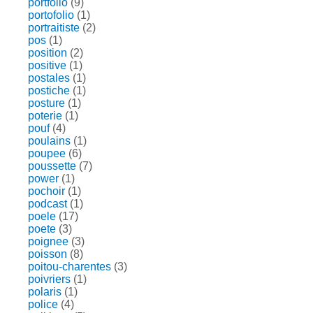
portfolio
(9)
portofolio
(1)
portraitiste
(2)
pos
(1)
position
(2)
positive
(1)
postales
(1)
postiche
(1)
posture
(1)
poterie
(1)
pouf
(4)
poulains
(1)
poupee
(6)
poussette
(7)
power
(1)
pochoir
(1)
podcast
(1)
poele
(17)
poete
(3)
poignee
(3)
poisson
(8)
poitou-charentes
(3)
poivriers
(1)
polaris
(1)
police
(4)