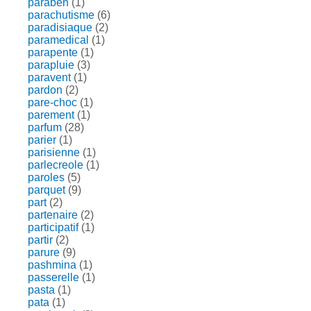
paraben
(1)
parachutisme
(6)
paradisiaque
(2)
paramedical
(1)
parapente
(1)
parapluie
(3)
paravent
(1)
pardon
(2)
pare-choc
(1)
parement
(1)
parfum
(28)
parier
(1)
parisienne
(1)
parlecreole
(1)
paroles
(5)
parquet
(9)
part
(2)
partenaire
(2)
participatif
(1)
partir
(2)
parure
(9)
pashmina
(1)
passerelle
(1)
pasta
(1)
pata
(1)