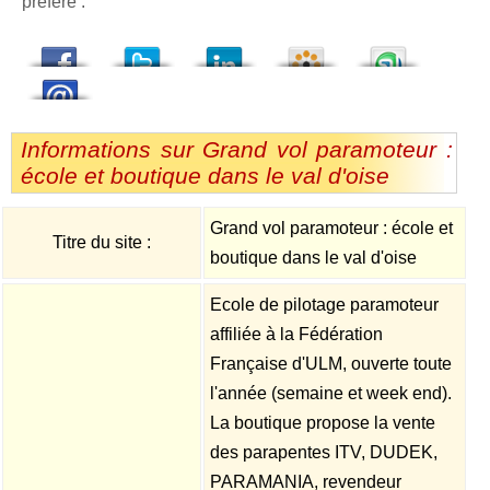
préféré :
dedIn
Viadeo
StumbleUpon
Informations sur Grand vol paramoteur :
école et boutique dans le val d'oise
Grand vol paramoteur : école et
Titre du site :
boutique dans le val d'oise
Ecole de pilotage paramoteur
affiliée à la Fédération
Française d'ULM, ouverte toute
l'année (semaine et week end).
La boutique propose la vente
des parapentes ITV, DUDEK,
PARAMANIA, revendeur