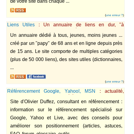
de votre site dans chaque ...
(
une erreur ?
)
Liens Utiles
: Un annuaire de liens en dur, "à
l'ancienne" et en ligne depuis près de 15 ans
Un annuaire dédié à tous, jeunes, moins jeunes ...
créé par un "papy" de 68 ans et en ligne depuis près
de 15 ans. Le site comporte de multiples catégories
(plus de 50 000 liens), des sites utiles (dictionnaires,
...
(
une erreur ?
)
Référencement Google, Yahoo!, MSN
: actualité,
forum, conseils - Formation référencement
Site d'Olivier Duffez, consultant en référencement :
information sur le référencement spécialisé sur
Google, Yahoo et Live, avec des conseils pour
améliorer son positionnement (articles, astuces,
FAQ, forum, glossaire, outils ...