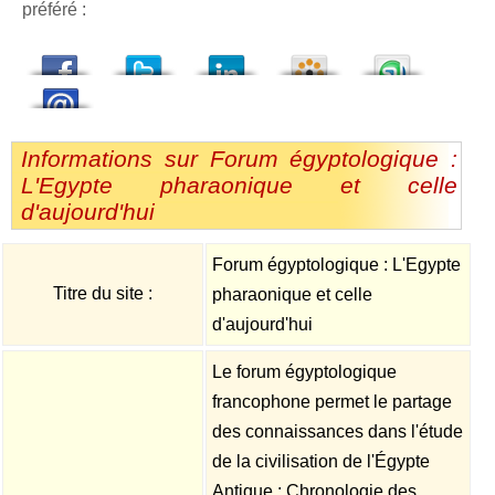
préféré :
dedIn
Viadeo
StumbleUpon
Informations sur Forum égyptologique :
L'Egypte pharaonique et celle
d'aujourd'hui
Forum égyptologique : L'Egypte
Titre du site :
pharaonique et celle
d'aujourd'hui
Le forum égyptologique
francophone permet le partage
des connaissances dans l'étude
de la civilisation de l'Égypte
Antique : Chronologie des