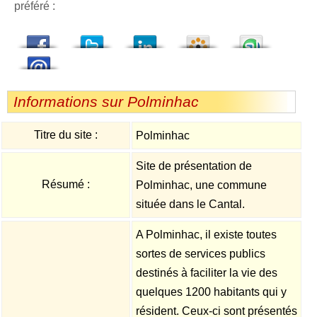
préféré :
dedIn
Viadeo
StumbleUpon
Informations sur Polminhac
Titre du site :
Polminhac
Site de présentation de
Résumé :
Polminhac, une commune
située dans le Cantal.
A Polminhac, il existe toutes
sortes de services publics
destinés à faciliter la vie des
quelques 1200 habitants qui y
résident. Ceux-ci sont présentés