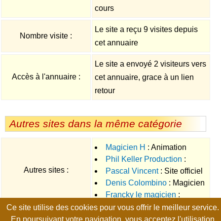
cours
Le site a reçu 9 visites depuis
Nombre visite :
cet annuaire
Le site a envoyé 2 visiteurs vers
Accès à l'annuaire :
cet annuaire, grace à un lien
retour
Autres sites dans la même catégorie
Magicien H
: Animation
Phil Keller Production
:
originale pour votre mariage, un
Autres sites :
Pascal Vincent
: Site officiel
Spectacle de magie, magicien
anniversaire, une pendaison de
Denis Colombino
: Magicien
du magicien - spectacle de
et illusionniste professionnel
crémaillère par un magicien à
Francky le magicien
:
close-up
magie et magie comique
Lyon !
Ce site utilise des cookies pour vous offrir le meilleur service.
Magicien dans le Nord - Pas de
Page générée en 0.0106 seconde, no-cache, gzip
En poursuivant votre navigation, vous acceptez l'utilisation