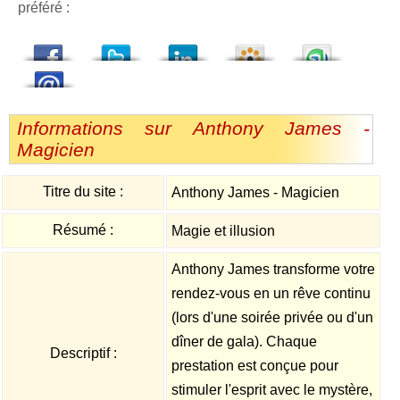
préféré :
dedIn
Viadeo
StumbleUpon
Informations sur Anthony James -
Magicien
Titre du site :
Anthony James - Magicien
Résumé :
Magie et illusion
Anthony James transforme votre
rendez-vous en un rêve continu
(lors d'une soirée privée ou d'un
dîner de gala). Chaque
Descriptif :
prestation est conçue pour
stimuler l'esprit avec le mystère,