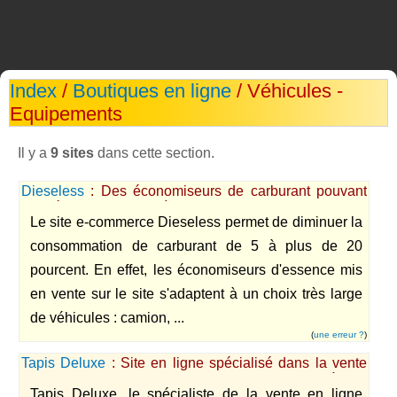
Index
/
Boutiques en ligne
/ Véhicules -
Equipements
Il y a
9 sites
dans cette section.
Dieseless
: Des économiseurs de carburant pouvant
faire économiser de 5 à plus de 20 % d'essence sur le
Le site e-commerce Dieseless permet de diminuer la
plein de votre véhicule.
consommation de carburant de 5 à plus de 20
pourcent. En effet, les économiseurs d'essence mis
en vente sur le site s'adaptent à un choix très large
de véhicules : camion, ...
(
une erreur ?
)
Tapis Deluxe
: Site en ligne spécialisé dans la vente
de tapis de sol et protections pour automobiles à des
Tapis Deluxe, le spécialiste de la vente en ligne
prix très interessants