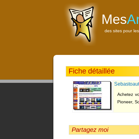
Mes
A
des sites pour les
Fiche détaillée
Sebastoaut
Achetez vo
Pioneer, So
Partagez moi