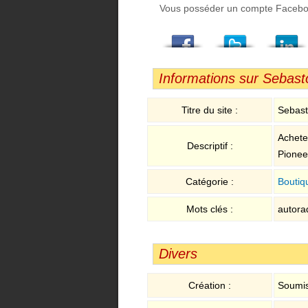
Vous posséder un compte Facebook,
Facebook
Twitter
LindedIn
Viadeo
StumbleUpon
Email
Informations sur Sebasto
Titre du site :
Sebast
Achete
Descriptif :
Pioneer
Catégorie :
Boutiq
Mots clés :
autorad
Divers
Création :
Soumis