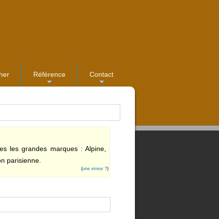
her
Référence
Contact
...
...
es les grandes marques : Alpine,
on parisienne.
(
une erreur ?
)