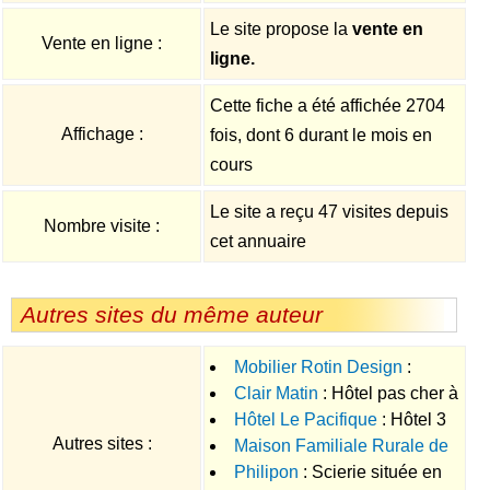
Le site propose la
vente en
Vente en ligne :
ligne.
Cette fiche a été affichée 2704
Affichage :
fois, dont 6 durant le mois en
cours
Le site a reçu 47 visites depuis
Nombre visite :
cet annuaire
Autres sites du même auteur
Mobilier Rotin Design
:
Clair Matin
: Hôtel pas cher à
Distributeur de mobilier en rotin.
Hôtel Le Pacifique
: Hôtel 3
proximité du centre Vulcania en
Autres sites :
Maison Familiale Rurale de
étoiles dans le Puy de dôme à
région Auvergne
Philipon
: Scierie située en
Saint Flour
: Formations aux
Riom