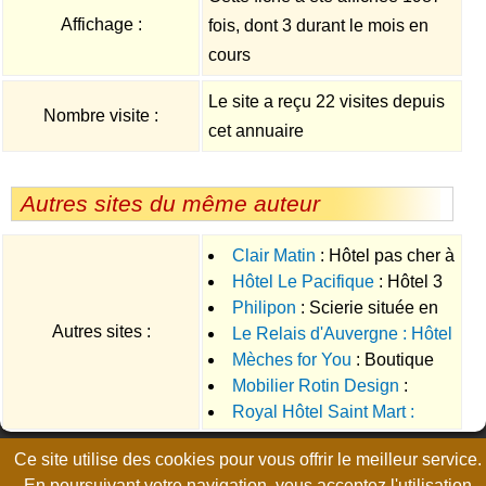
Affichage :
fois, dont 3 durant le mois en
cours
Le site a reçu 22 visites depuis
Nombre visite :
cet annuaire
Autres sites du même auteur
Clair Matin
: Hôtel pas cher à
Hôtel Le Pacifique
: Hôtel 3
proximité du centre Vulcania en
Philipon
: Scierie située en
étoiles dans le Puy de dôme à
région Auvergne
Autres sites :
Le Relais d'Auvergne : Hôtel
région Auvergne en Haute
Riom
Mèches for You
: Boutique
de charme dans le Puy de
Loire, qui propose des sciages
Mobilier Rotin Design
:
de vente de tissages de
dôme
de bois calibrés
Royal Hôtel Saint Mart :
Distributeur de mobilier en rotin.
cheveux naturels et mèches
Hôtel de charme en Auvergne,
brésiliennes Rémy Hair
Ce site utilise des cookies pour vous offrir le meilleur service.
Page générée en 0.0119 seconde, no-cache, gzip
proche clermont-ferrand
En poursuivant votre navigation, vous acceptez l'utilisation