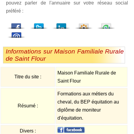
pouvez parler de l'annuaire sur votre réseau social
préféré :
dedIn
Viadeo
StumbleUpon
Informations sur Maison Familiale Rurale
de Saint Flour
Maison Familiale Rurale de
Titre du site :
Saint Flour
Formations aux métiers du
cheval, du BEP équitation au
Résumé :
diplôme de moniteur
d'équitation.
Divers :