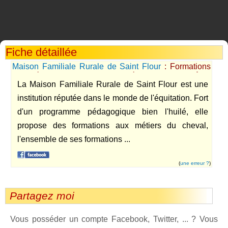
Fiche détaillée
Maison Familiale Rurale de Saint Flour
: Formations
aux métiers du cheval, du BEP équitation au diplôme
La Maison Familiale Rurale de Saint Flour est une
de moniteur d'équitation.
institution réputée dans le monde de l'équitation. Fort
d'un programme pédagogique bien l'huilé, elle
propose des formations aux métiers du cheval,
l'ensemble de ses formations ...
(
une erreur ?
)
Partagez moi
Vous posséder un compte Facebook, Twitter, ... ? Vous