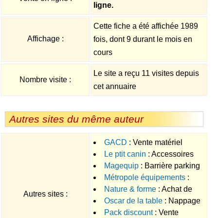
ligne.
Cette fiche a été affichée 1989
Affichage :
fois, dont 9 durant le mois en
cours
Le site a reçu 11 visites depuis
Nombre visite :
cet annuaire
Autres sites du même auteur
GACD
: Vente matériel
Le ptit canin
: Accessoires
dentaire
Magequip
: Barrière parking
originaux pour chien et chat
Métropole équipements
:
Nature & forme
: Achat de
Sélection panneaux
Autres sites :
Oscar de la table
: Nappage
complèments alimentaires
temporaires en ligne
Pack discount
: Vente
jetable prix direct usine