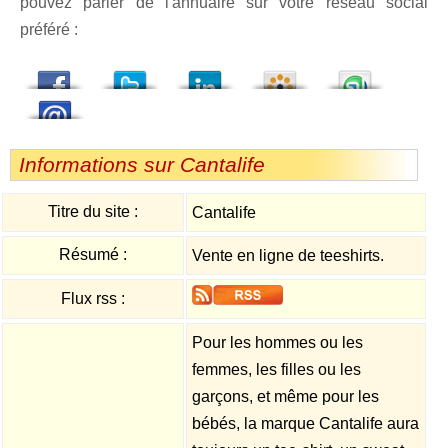
pouvez parler de l'annuaire sur votre réseau social
préféré :
dedIn
Viadeo
StumbleUpon
Informations sur Cantalife
Titre du site :
Cantalife
Résumé :
Vente en ligne de teeshirts.
Flux rss :
Pour les hommes ou les
femmes, les filles ou les
garçons, et même pour les
bébés, la marque Cantalife aura