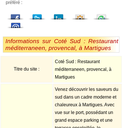
préféré :
dedIn
Viadeo
StumbleUpon
Informations sur Coté Sud : Restaurant
méditerraneen, provencal, à Martigues
Coté Sud : Restaurant
Titre du site :
méditerraneen, provencal, à
Martigues
Venez découvrir les saveurs du
sud dans un cadre moderne et
chaleureux à Martigues. Avec
vue sur le port, possédant un
grand espace parking et une
terrasse ensoleillée, le