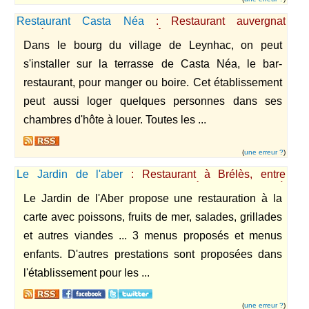
Restaurant Casta Néa
: Restaurant auvergnat
possèdant des chambres d'hôte dans le Cantal
Dans le bourg du village de Leynhac, on peut
s'installer sur la terrasse de Casta Néa, le bar-
restaurant, pour manger ou boire. Cet établissement
peut aussi loger quelques personnes dans ses
chambres d'hôte à louer. Toutes les ...
(
une erreur ?
)
Le Jardin de l'aber
: Restaurant à Brélès, entre
Lampaul-Plouarzel et Lanildut, près de la mer à
Le Jardin de l'Aber propose une restauration à la
l'extrême ouest de la Bretagne
carte avec poissons, fruits de mer, salades, grillades
et autres viandes ... 3 menus proposés et menus
enfants. D'autres prestations sont proposées dans
l'établissement pour les ...
(
une erreur ?
)