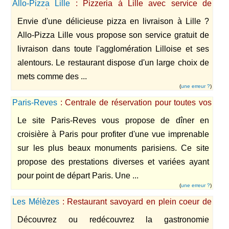
Allo-Pizza Lille
: Pizzeria à Lille avec service de
livraison à domicile et au bureau 7 jours sur 7
Envie d'une délicieuse pizza en livraison à Lille ?
Allo-Pizza Lille vous propose son service gratuit de
livraison dans toute l'agglomération Lilloise et ses
alentours. Le restaurant dispose d'un large choix de
mets comme des ...
(
une erreur ?
)
Paris-Reves
: Centrale de réservation pour toutes vos
sorties parisiennes
Le site Paris-Reves vous propose de dîner en
croisière à Paris pour profiter d'une vue imprenable
sur les plus beaux monuments parisiens. Ce site
propose des prestations diverses et variées ayant
pour point de départ Paris. Une ...
(
une erreur ?
)
Les Mélèzes
: Restaurant savoyard en plein coeur de
Valenciennes (59)
Découvrez ou redécouvrez la gastronomie