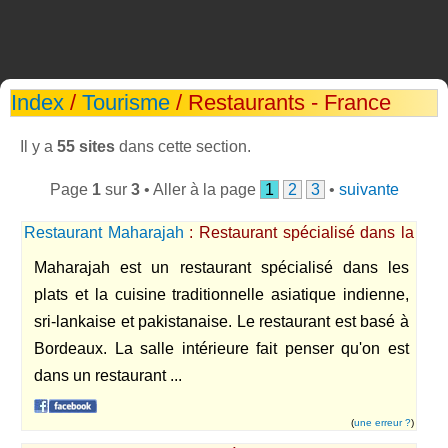
Index
/
Tourisme
/ Restaurants - France
Il y a
55 sites
dans cette section.
Page
1
sur
3
• Aller à la page
1
2
3
•
suivante
Restaurant Maharajah
: Restaurant spécialisé dans la
gastronomie asiatique indien sri-lankaise et
Maharajah est un restaurant spécialisé dans les
pakistanaise basé en Gironde à Bordeaux centre
plats et la cuisine traditionnelle asiatique indienne,
sri-lankaise et pakistanaise. Le restaurant est basé à
Bordeaux. La salle intérieure fait penser qu'on est
dans un restaurant ...
(
une erreur ?
)