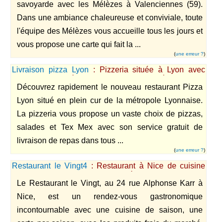
savoyarde avec les Mélèzes à Valenciennes (59).
Dans une ambiance chaleureuse et conviviale, toute
l'équipe des Mélèzes vous accueille tous les jours et
vous propose une carte qui fait la ...
(
une erreur ?
)
Livraison pizza Lyon
: Pizzeria située à Lyon avec
service de vente à emporter et de livraison à domicile.
Découvrez rapidement le nouveau restaurant Pizza
Lyon situé en plein cur de la métropole Lyonnaise.
La pizzeria vous propose un vaste choix de pizzas,
salades et Tex Mex avec son service gratuit de
livraison de repas dans tous ...
(
une erreur ?
)
Restaurant le Vingt4
: Restaurant à Nice de cuisine
traditionnelle avec recettes basées sur les produits
Le Restaurant le Vingt, au 24 rue Alphonse Karr à
frais du marché
Nice, est un rendez-vous gastronomique
incontournable avec une cuisine de saison, une