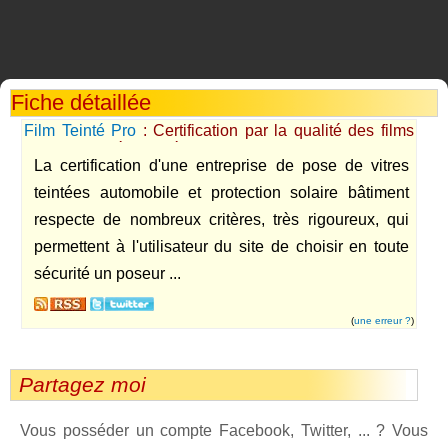
Fiche détaillée
Film Teinté Pro
: Certification par la qualité des films
solaires teintés utilisés et par leur experience en pose
La certification d'une entreprise de pose de vitres
de films solaires teintés de professionnels
teintées automobile et protection solaire bâtiment
respecte de nombreux critères, très rigoureux, qui
permettent à l'utilisateur du site de choisir en toute
sécurité un poseur ...
(
une erreur ?
)
Partagez moi
Vous posséder un compte Facebook, Twitter, ... ? Vous