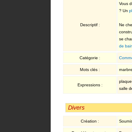
Vous d
? Un
p
Descriptif :
Ne che
constr
se cha
de bai
Catégorie :
Comme
Mots clés :
marbre 
plaque
Expressions :
salle 
Divers
Création :
Soumis