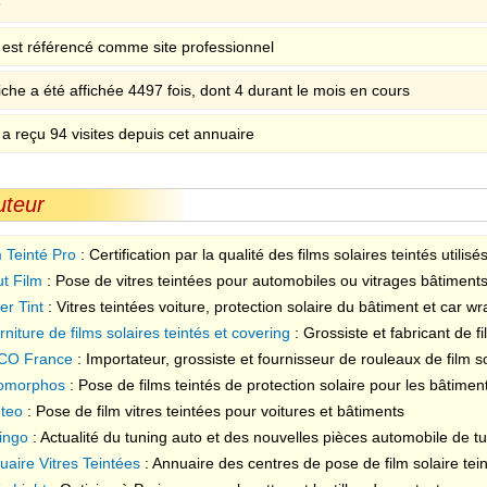
e
e est référencé comme site professionnel
iche a été affichée 4497 fois, dont 4 durant le mois en cours
 a reçu 94 visites depuis cet annuaire
uteur
m Teinté Pro
: Certification par la qualité des films solaires teintés utili
olaires teintés de professionnels
ut Film
: Pose de vitres teintées pour automobiles ou vitrages bâtiments
er Tint
: Vitres teintées voiture, protection solaire du bâtiment et car w
niture de films solaires teintés et covering
: Grossiste et fabricant de fi
ion solaire bâtiment de traitement de vitrage et total covering car wrap
CO France
: Importateur, grossiste et fournisseur de rouleaux de film so
s et laque solaire
omorphos
: Pose de films teintés de protection solaire pour les bâtiment
biles
nteo
: Pose de film vitres teintées pour voitures et bâtiments
ingo
: Actualité du tuning auto et des nouvelles pièces automobile de tu
uaire Vitres Teintées
: Annuaire des centres de pose de film solaire tein