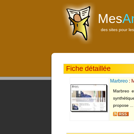
Mes
A
des sites pour les
Fiche détaillée
Marbreo
: M
Marbreo e
synthétiqu
propose ...