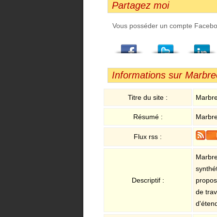
Partagez moi
Vous posséder un compte Facebook,
Facebook
Twitter
LindedIn
Viadeo
StumbleUpon
Email
Informations sur Marbre
Titre du site :
Marbr
Résumé :
Marbre 
Flux rss :
Marbre
synthé
Descriptif :
propos
de tra
d'éten