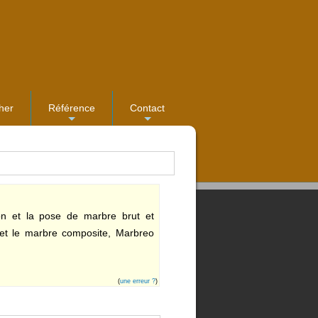
her
Référence
Contact
...
...
on et la pose de marbre brut et
 et le marbre composite, Marbreo
(
une erreur ?
)