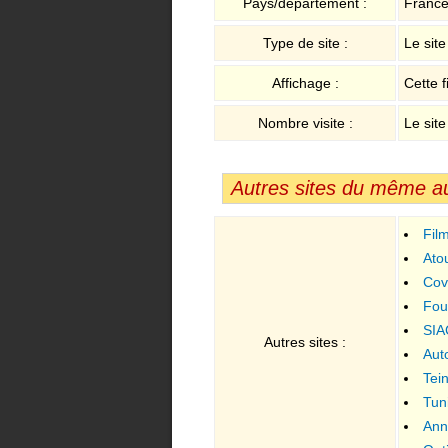
Pays/département :
Franc
Type de site :
Le sit
Affichage :
Cette f
Nombre visite :
Le site
Autres sites du même a
Fil
films s
Ato
Cov
Four
protect
SIA
Autres sites :
teintée
Aut
automo
Tei
Tun
Ann