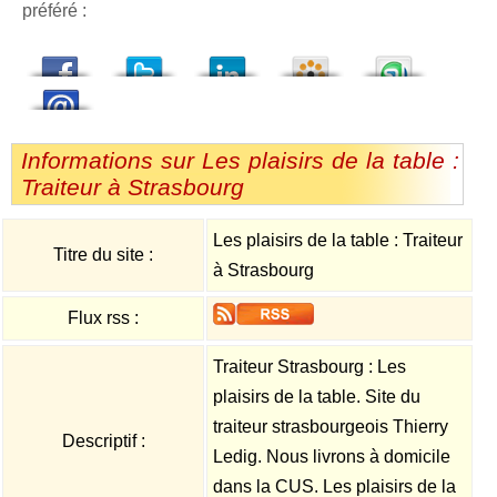
préféré :
dedIn
Viadeo
StumbleUpon
Informations sur Les plaisirs de la table :
Traiteur à Strasbourg
Les plaisirs de la table : Traiteur
Titre du site :
à Strasbourg
Flux rss :
Traiteur Strasbourg : Les
plaisirs de la table. Site du
traiteur strasbourgeois Thierry
Descriptif :
Ledig. Nous livrons à domicile
dans la CUS. Les plaisirs de la