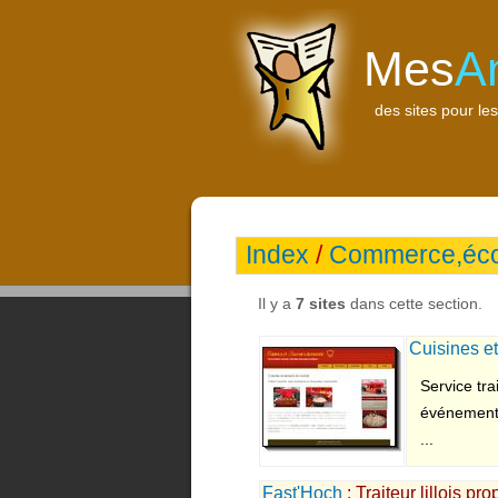
Mes
A
des sites pour les
Index
/
Commerce,éc
Il y a
7 sites
dans cette section.
Cuisines e
Service tr
événementi
...
Fast'Hoch
: Traiteur lillois pr