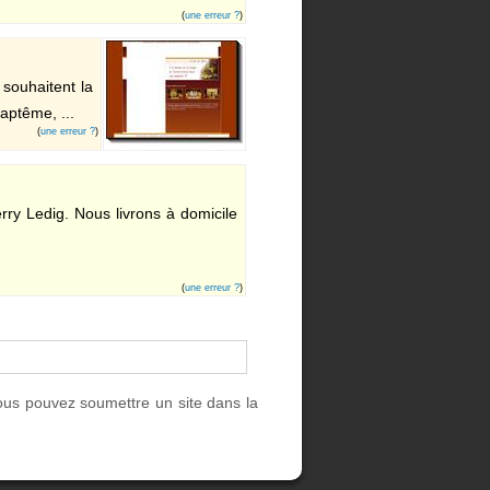
(
une erreur ?
)
 souhaitent la
aptême, ...
(
une erreur ?
)
erry Ledig. Nous livrons à domicile
(
une erreur ?
)
ous pouvez soumettre un site dans la