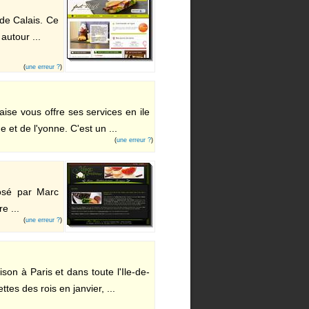
 de Calais. Ce
autour ...
(
une erreur ?
)
aise vous offre ses services en ile
et de l'yonne. C'est un ...
(
une erreur ?
)
posé par Marc
e ...
(
une erreur ?
)
son à Paris et dans toute l'Ile-de-
ttes des rois en janvier, ...