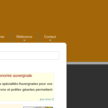
her
Référence
Contact
...
...
tronomie auvergnate
s spécialités Auvergnates pour vos
drons et poêles géantes permettent
(
une erreur ?
)