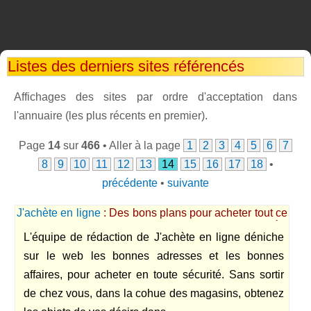
Listes des derniers sites référencés
Affichages des sites par ordre d'acceptation dans
l'annuaire (les plus récents en premier).
Page
14
sur
466
• Aller à la page
1
2
3
4
5
6
7
8
9
10
11
12
13
14
15
16
17
18
•
précédente
•
suivante
J'achète en ligne
: Des bons plans pour acheter tout ce
dont vous avez besoin sur le web, des nouveautés,
L'équipe de rédaction de J'achète en ligne déniche
des prix discounts, ...
sur le web les bonnes adresses et les bonnes
affaires, pour acheter en toute sécurité. Sans sortir
de chez vous, dans la cohue des magasins, obtenez