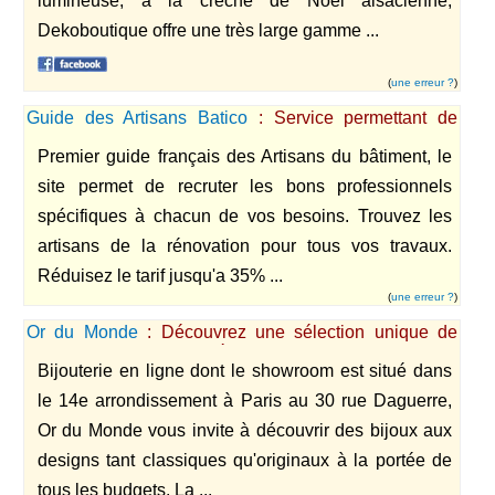
lumineuse, à la crèche de Noël alsacienne,
Dekoboutique offre une très large gamme ...
(
une erreur ?
)
Guide des Artisans Batico
: Service permettant de
contacter les professionnels de l'habitat
Premier guide français des Artisans du bâtiment, le
site permet de recruter les bons professionnels
spécifiques à chacun de vos besoins. Trouvez les
artisans de la rénovation pour tous vos travaux.
Réduisez le tarif jusqu'a 35% ...
(
une erreur ?
)
Or du Monde
: Découvrez une sélection unique de
bijoux en or qui vous séduiront par leur charme, leur
Bijouterie en ligne dont le showroom est situé dans
élégance et leurs prix Internet réduits !
le 14e arrondissement à Paris au 30 rue Daguerre,
Or du Monde vous invite à découvrir des bijoux aux
designs tant classiques qu'originaux à la portée de
tous les budgets. La ...