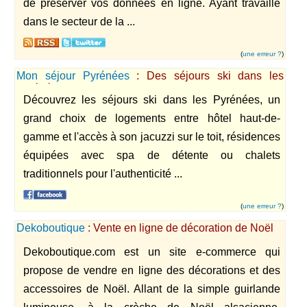
de préserver vos données en ligne. Ayant travaillé
dans le secteur de la ...
(
une erreur ?
)
Mon séjour Pyrénées
: Des séjours ski dans les
Pyrénées Orientales, avec logement, restauration,
Découvrez les séjours ski dans les Pyrénées, un
location matériel, forfait, instants de détente
grand choix de logements entre hôtel haut-de-
gamme et l'accès à son jacuzzi sur le toit, résidences
équipées avec spa de détente ou chalets
traditionnels pour l'authenticité ...
(
une erreur ?
)
Dekoboutique
: Vente en ligne de décoration de Noël
Dekoboutique.com est un site e-commerce qui
propose de vendre en ligne des décorations et des
accessoires de Noël. Allant de la simple guirlande