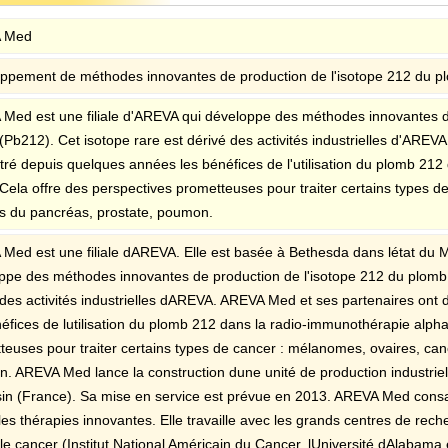
 Med
ppement de méthodes innovantes de production de l'isotope 212 du p
Med est une filiale d'AREVA qui développe des méthodes innovantes de
(Pb212). Cet isotope rare est dérivé des activités industrielles d'ARE
ré depuis quelques années les bénéfices de l'utilisation du plomb 212
 Cela offre des perspectives prometteuses pour traiter certains types 
s du pancréas, prostate, poumon.
Med est une filiale dAREVA. Elle est basée à Bethesda dans létat du M
ppe des méthodes innovantes de production de l'isotope 212 du plomb 
 des activités industrielles dAREVA. AREVA Med et ses partenaires on
néfices de lutilisation du plomb 212 dans la radio-immunothérapie alpha
teuses pour traiter certains types de cancer : mélanomes, ovaires, can
. AREVA Med lance la construction dune unité de production industriel
in (France). Sa mise en service est prévue en 2013. AREVA Med consac
es thérapies innovantes. Elle travaille avec les grands centres de reche
le cancer (Institut National Américain du Cancer, lUniversité dAlabama e