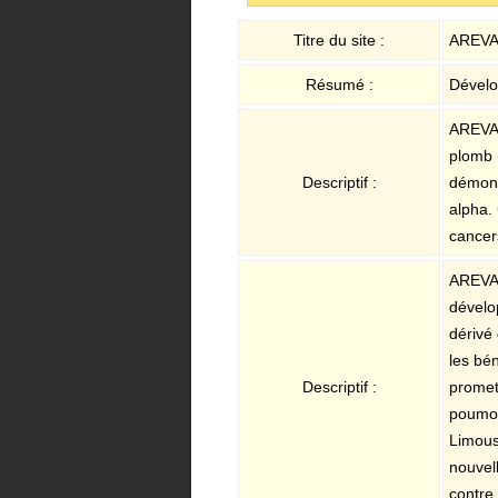
Titre du site :
AREVA
Résumé :
Dévelo
AREVA 
plomb 
Descriptif :
démont
alpha.
cancer
AREVA 
dévelo
dérivé
les bé
Descriptif :
promet
poumon
Limous
nouvell
contre 