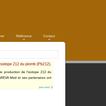
her
Référence
Contact
...
...
isotope 212 du plomb (Pb212).
 production de l'isotope 212 du
. AREVA Med et ses partenaires ont
(
une erreur ?
)