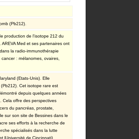
lomb (Pb212).
 production de l'isotope 212 du
VA. AREVA Med et ses partenaires ont
 dans la radio-immunothérapie
de cancer : mélanomes, ovaires,
aryland (Etats-Unis). Elle
(Pb212). Cet isotope rare est
t démontré depuis quelques années
. Cela offre des perspectives
cers du pancréas, prostate,
le sur son site de Bessines dans le
re ses efforts à la recherche de
rche spécialisés dans la lutte
t lUniversité de Cincinnati).