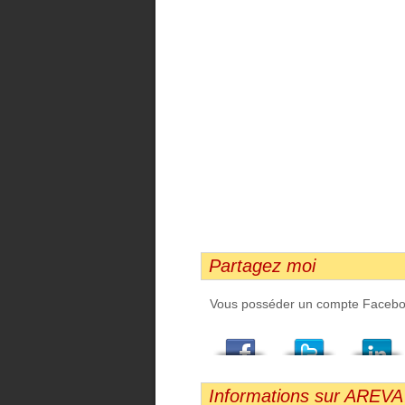
Partagez moi
Vous posséder un compte Facebook,
Facebook
Twitter
LindedIn
Viadeo
StumbleUpon
Email
Informations sur AREV