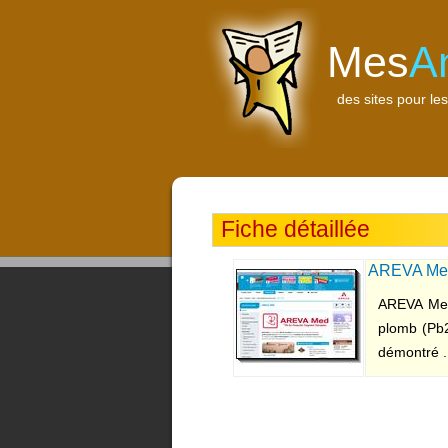
Mes
A
des sites pour les
Fiche détaillée
AREVA Me
AREVA Med 
plomb (Pb2
démontré .