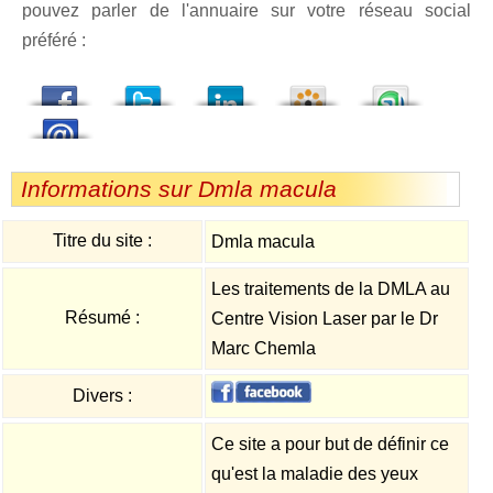
pouvez parler de l'annuaire sur votre réseau social
préféré :
dedIn
Viadeo
StumbleUpon
Informations sur Dmla macula
Titre du site :
Dmla macula
Les traitements de la DMLA au
Résumé :
Centre Vision Laser par le Dr
Marc Chemla
Divers :
Ce site a pour but de définir ce
qu'est la maladie des yeux