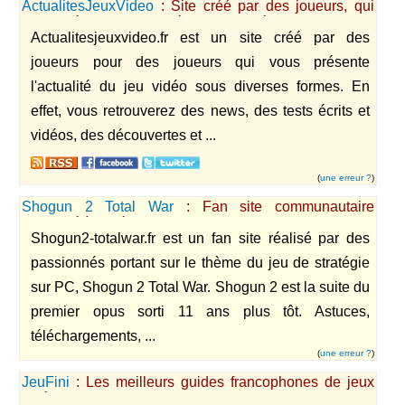
ActualitesJeuxVideo
: Site créé par des joueurs, qui
vous présente l'actualité du jeu vidéo sous diverses
Actualitesjeuxvideo.fr est un site créé par des
formes.
joueurs pour des joueurs qui vous présente
l'actualité du jeu vidéo sous diverses formes. En
effet, vous retrouverez des news, des tests écrits et
vidéos, des découvertes et ...
(
une erreur ?
)
Shogun 2 Total War
: Fan site communautaire
consacré à la série des Total War
Shogun2-totalwar.fr est un fan site réalisé par des
passionnés portant sur le thème du jeu de stratégie
sur PC, Shogun 2 Total War. Shogun 2 est la suite du
premier opus sorti 11 ans plus tôt. Astuces,
téléchargements, ...
(
une erreur ?
)
JeuFini
: Les meilleurs guides francophones de jeux
vidéo, avec solutions, astuces, codes, ...