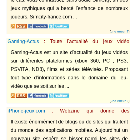
jeux mythiques qui a bercé l'enfance de nombreux
joueurs. Simcity-france.com ...
(
une erreur ?
)
Gaming-Actus
: Toute l'actualité du jeux vidéo
(XBOX360, PS3, PC, WII, WII U, PS VITA, NDS 3)
Gaming-Actus est un site d'actualité du jeux vidéos
sur différentes plateformes (xbox 360, PC , PS3,
PSVITA, ND3), films et séries télévisés. Proposant
tout type d'informations dans le domaine du jeu-
vidéo que se soit sur les ...
(
une erreur ?
)
iPhone-jeux.com
: Webzine qui donne des
renseignements sur les meilleures apps de l'Appstore
Il existe énormément de blogs ou de sites qui traitent
du monde des applications mobiles. Aujourd'hui un
nouveau site espère se hisser parmi les sites de