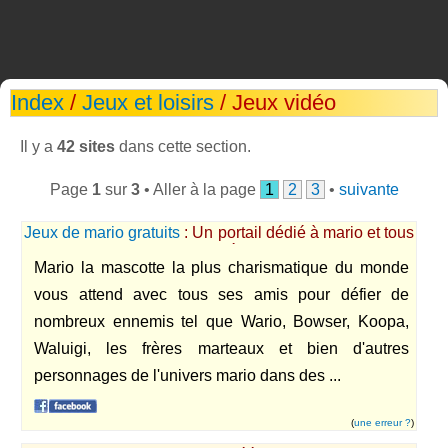
Index
/
Jeux et loisirs
/ Jeux vidéo
Il y a
42 sites
dans cette section.
Page
1
sur
3
• Aller à la page
1
2
3
•
suivante
Jeux de mario gratuits
: Un portail dédié à mario et tous
ses amis vous proposant près de 500 jeux de Mario
Mario la mascotte la plus charismatique du monde
gratuits pour vous amuser en ligne
vous attend avec tous ses amis pour défier de
nombreux ennemis tel que Wario, Bowser, Koopa,
Waluigi, les frères marteaux et bien d'autres
personnages de l'univers mario dans des ...
(
une erreur ?
)