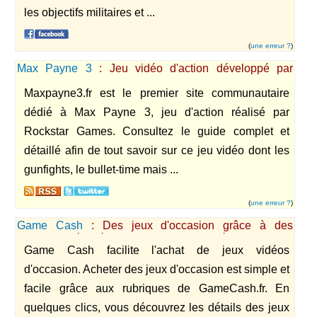
les objectifs militaires et ...
(
une erreur ?
)
Max Payne 3
: Jeu vidéo d'action développé par
Rockstar.
Maxpayne3.fr est le premier site communautaire
dédié à Max Payne 3, jeu d'action réalisé par
Rockstar Games. Consultez le guide complet et
détaillé afin de tout savoir sur ce jeu vidéo dont les
gunfights, le bullet-time mais ...
(
une erreur ?
)
Game Cash
: Des jeux d'occasion grâce à des
cotations réalisées en fonction des évolutions du
Game Cash facilite l'achat de jeux vidéos
marché du jeu vidéo.
d'occasion. Acheter des jeux d'occasion est simple et
facile grâce aux rubriques de GameCash.fr. En
quelques clics, vous découvrez les détails des jeux