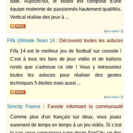
date. Aujourd'hui, le studio est composé d'une
équipe restreinte de passionnés hautement qualifiés.
Vertical réalise des jeux à ...
(
une erreur ?
)
Fifa Ultimate Team 14
: Découvrez toutes les astuces
pour être le meilleur joueur de Fut 14
Fifa 14 est le meilleur jeu de football sur console !
C'est à tous les fans de jeux vidéo et de ballons
ronds que s'adresse ce site ! Vous y retrouverez
toutes les astuces pour réaliser des gestes
techniques 5 étoiles mais aussi ...
(
une erreur ?
)
Simcity France
: Fansite informant la communauté
française autour du jeu vidéo SimCity sur PC et Mac.
Comme plus d'un français sur deux, vous jouez
surement de temps en temps à un jeu vidéo. Si c'est
le cas, vous connaissez sans doute SimCity, un des