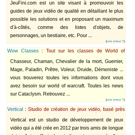
JeuFini.com est un site visant à promouvoir les
guides de jeux vidéo de qualité en détaillant le plus
possible les solutions et en proposant un maximum
d'à-côtés, comme des listes d'objets, de
personnages, un bestiaire, etc. Pour ...
(
une erreur ?
)
Wow Classes
: Tout sur les classes de World of
Warcraft en PVE
Chasseur, Chaman, Chevalier de la mort, Guerrier,
Mage, Paladin, Prêtre, Voleur, Druide, Démoniste ...
vous trouverez toutes les informations dont vous
avez besoin sur world of warcraft. Toutes les news
sur Cataclysm. Retrouvez ...
(
une erreur ?
)
Vertical
: Studio de création de jeux vidéo, basé près
de Lille, qui propose ses services de développement
Vertical est un studio de développement de jeux
de jeu sur Unity 3D.
vidéo qui a été crée en 2012 par trois amis de longue