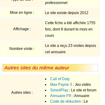
professionnel
Mise en ligne :
Le site existe depuis 2012
Cette fiche a été affichée 1755
Affichage :
fois, dont 8 durant le mois en
cours
Le site a reçu 23 visites depuis
Nombre visite :
cet annuaire
Autres sites du même auteur
Call of Duty
Max Payne 3
: Jeu vidéo
Sims4Play
: Le site et forum
d'action développé par
Autres sites :
Annuaire FR
: Annuaire
communautaire francophone
Rockstar.
Code de réduction
: Le
généraliste gratuit
créé par et pour les fans du jeu