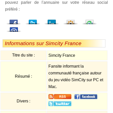
pouvez parler de l'annuaire sur votre réseau social
préféré :
dedIn
Viadeo
StumbleUpon
Informations sur Simcity France
Titre du site :
Simcity France
Fansite informant la
communauté française autour
Résumé :
du jeu vidéo SimCity sur PC et
Mac.
Divers :