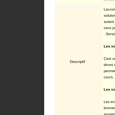
Lacco
soluti
autant 
ceux po
. Servi
Les vo
Cest 
Descriptif :
diront 
permett
cours, 
Les c
Les enf
bonnes 
souven