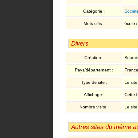
Catégorie :
Sociét
Mots clés :
école /
Divers
Création :
Soumis
Pays/département :
Franc
Type de site :
Le sit
Affichage :
Cette f
Nombre visite :
Le site
Autres sites du même a