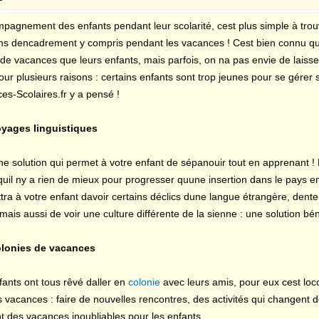
mpagnement des enfants pendant leur scolarité, cest plus simple à trou
ons dencadrement y compris pendant les vacances ! Cest bien connu qu
de vacances que leurs enfants, mais parfois, on na pas envie de laisse
ur plusieurs raisons : certains enfants sont trop jeunes pour se gérer se
ces-Scolaires.fr y a pensé !
yages linguistiques
une solution qui permet à votre enfant de sépanouir tout en apprenant 
quil ny a rien de mieux pour progresser quune insertion dans le pays 
ra à votre enfant davoir certains déclics dune langue étrangère, dent
mais aussi de voir une culture différente de la sienne : une solution bé
olonies de vacances
ants ont tous rêvé daller en
colonie
avec leurs amis, pour eux cest lo
vacances : faire de nouvelles rencontres, des activités qui changent de 
t des vacances inoubliables pour les enfants.