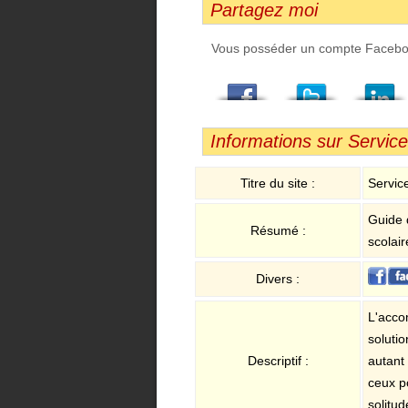
Partagez moi
Vous posséder un compte Facebook,
Facebook
Twitter
LindedIn
Viadeo
StumbleUpon
Email
Informations sur Service
Titre du site :
Service
Guide d
Résumé :
scolair
Divers :
L'acco
soluti
Descriptif :
autant 
ceux po
solitude