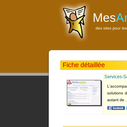
Mes
A
des sites pour les
Fiche détaillée
Services-Sc
particuliers
L'accompag
solutions 
autant de .