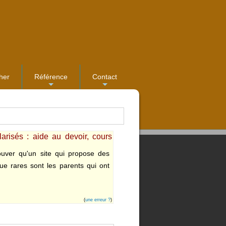
her
Référence
Contact
...
...
arisés : aide au devoir, cours
ouver qu'un site qui propose des
e rares sont les parents qui ont
(
une erreur ?
)