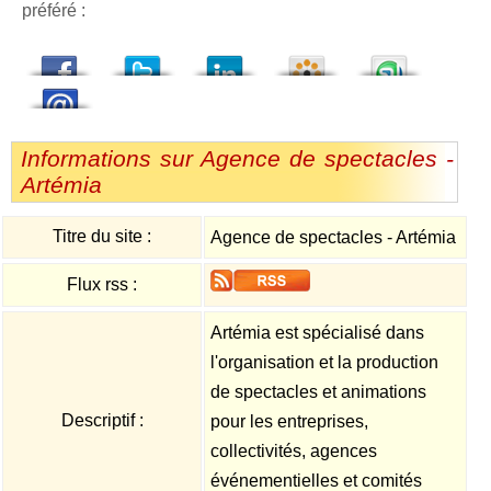
préféré :
dedIn
Viadeo
StumbleUpon
Informations sur Agence de spectacles -
Artémia
Titre du site :
Agence de spectacles - Artémia
Flux rss :
Artémia est spécialisé dans
l'organisation et la production
de spectacles et animations
Descriptif :
pour les entreprises,
collectivités, agences
événementielles et comités