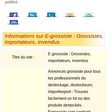
préféré :
dedIn
Viadeo
StumbleUpon
Informations sur E-grossiste : Grossistes,
importateurs, invendus
E-grossiste : Grossistes,
Titre du site :
importateurs, invendus
Annonces grossiste pour tous
les professionnels du
destockage, destockeurs,
import/export : Trouvez
facilement un lot ou des
produits destockés.
Egrossiste.com contient