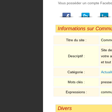
Vous posséder un compte Facebook,
Facebook
Twitter
LindedIn
Viadeo
StumbleUpon
Email
Informations sur Commu
Titre du site :
Commun
Site d
Descriptif :
votre a
et tout
Catégorie :
Actuali
Mots clés :
presse 
Expressions :
commun
Divers