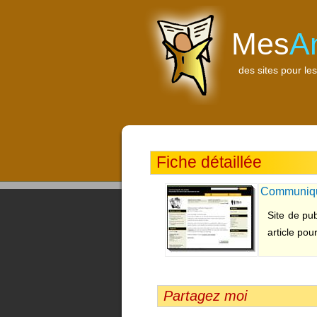
Mes
A
des sites pour les
Fiche détaillée
Communiqué
Site de pu
article pou
Partagez moi