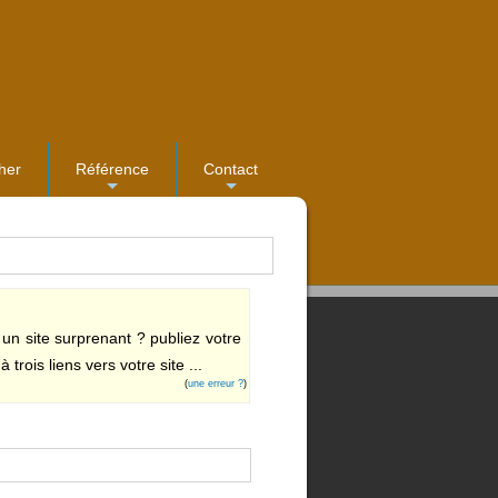
her
Référence
Contact
...
...
un site surprenant ? publiez votre
trois liens vers votre site ...
(
une erreur ?
)