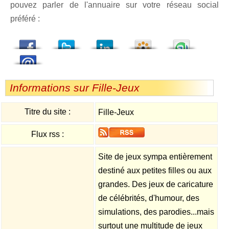
pouvez parler de l'annuaire sur votre réseau social
préféré :
dedIn
Viadeo
StumbleUpon
Informations sur Fille-Jeux
Titre du site :
Fille-Jeux
Flux rss :
Site de jeux sympa entièrement
destiné aux petites filles ou aux
grandes. Des jeux de caricature
de célébrités, d'humour, des
simulations, des parodies...mais
surtout une multitude de jeux