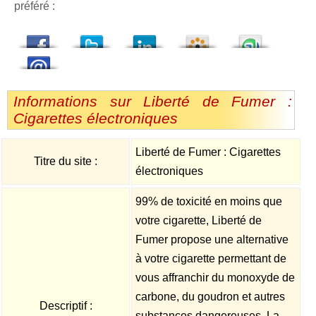
préféré :
dedIn
Viadeo
StumbleUpon
Informations sur Liberté de Fumer :
Cigarettes électroniques
Liberté de Fumer : Cigarettes
Titre du site :
électroniques
99% de toxicité en moins que
votre cigarette, Liberté de
Fumer propose une alternative
à votre cigarette permettant de
vous affranchir du monoxyde de
carbone, du goudron et autres
Descriptif :
substances dangereuses. La