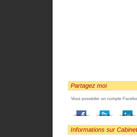
Partagez moi
Vous posséder un compte Facebook,
Facebook
Twitter
LindedIn
Viadeo
StumbleUpon
Email
Informations sur Cabinet