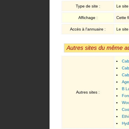
Type de site :
Le sit
Affichage :
Cette f
Accès à l'annuaire :
Le site
Autres sites du même a
Cab
Cab
Cabi
Age
B L
Autres sites :
Format
Fon
Woo
parque
Coo
Ethi
Hyd