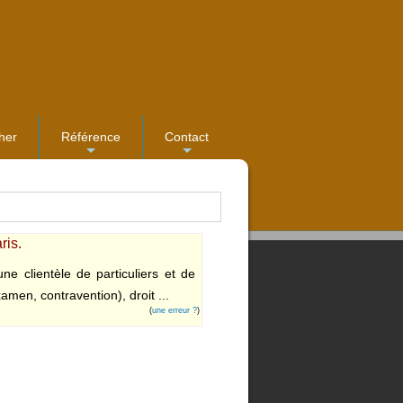
her
Référence
Contact
...
...
ris.
ne clientèle de particuliers et de
amen, contravention), droit ...
(
une erreur ?
)