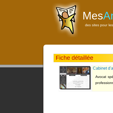
Mes
A
des sites pour les
Fiche détaillée
Cabinet d'a
Avocat spé
professionn