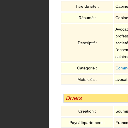
Titre du site :
Cabine
Résumé :
Cabinet
Avocat 
profes
Descriptif :
société
l'ense
salaire
Catégorie :
Comme
Mots clés :
avocat 
Divers
Création :
Soumis
Pays/département :
France 