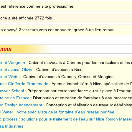
e est référencé comme site professionnel
iche a été affichée 2772 fois
 a envoyé 2 visiteurs vers cet annuaire, grace à un lien retour
uteur
inet Vérignon
: Cabinet d'avocats à Cannes pour les particuliers et les 
inet avocat Oliver
: Cabinet d'avocats à Nice
net Vilette
: Cabinet d'avocats à Cannes, Grasse et Mougins
nce Giofferdo Promenade
: Agence immobilière à Nice, spécialiste de l
awyer School
: Préparation par correspondance ou sur place à l'exame
ion à la Profession Avocat (CRFPA)
taine de France
: Distribution et entretien de fontaines à eau raccordé
d Design Agencement
: Conception et réalisation de travaux débéniste
t, terrasse) à Nice
l Water : Votre spécialiste de la fontaine d'eau réseau purifiée
c process : solutions pour le traitement de l'eau sur Nice Toulon Marsei
ra Industries