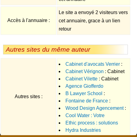
Le site a envoyé 2 visiteurs vers
Accès à l'annuaire :
cet annuaire, grace à un lien
retour
Autres sites du même auteur
Cabinet d'avocats Verrier
:
Cabinet Vérignon
: Cabinet
Cabinet davocats spécialisé en
Cabinet Vilette
: Cabinet
d'avocats à Cannes pour les
droit pénal à Paris.
Agence Giofferdo
d'avocats à Cannes, Grasse et
particuliers et les entreprises.
B Lawyer School
:
Promenade
: Agence
Mougins
Autres sites :
Fontaine de France
:
Préparation par
immobilière à Nice, spécialiste
Wood Design Agencement
:
Distribution et entretien de
correspondance ou sur place à
de l'immobilier sur Nice.
Cool Water : Votre
Conception et réalisation de
fontaines à eau raccordées au
l'examen d'entrée au Centre
Ethic process : solutions
spécialiste de la fontaine d'eau
travaux débénisterie et de
réseau deau potable
Régional de Formation à la
Hydra Industries
pour le traitement de l'eau sur
réseau purifiée
menuiserie (fenêtre, parquet,
Profession Avocat (CRFPA)