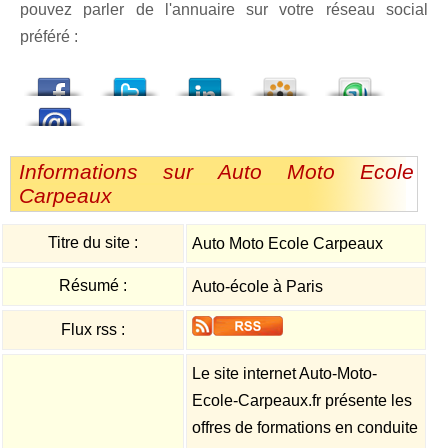
pouvez parler de l'annuaire sur votre réseau social
préféré :
dedIn
Viadeo
StumbleUpon
Informations sur Auto Moto Ecole
Carpeaux
Titre du site :
Auto Moto Ecole Carpeaux
Résumé :
Auto-école à Paris
Flux rss :
Le site internet Auto-Moto-
Ecole-Carpeaux.fr présente les
offres de formations en conduite