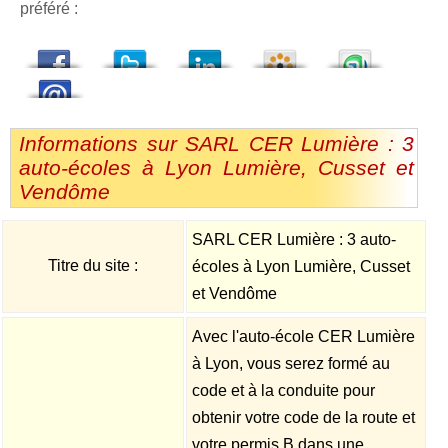
préféré :
dedIn
Viadeo
StumbleUpon
Informations sur SARL CER Lumière : 3
auto-écoles à Lyon Lumière, Cusset et
Vendôme
SARL CER Lumière : 3 auto-
Titre du site :
écoles à Lyon Lumière, Cusset
et Vendôme
Avec l'auto-école CER Lumière
à Lyon, vous serez formé au
code et à la conduite pour
obtenir votre code de la route et
votre permis B dans une