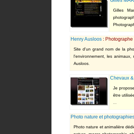
Gilles MA
Gilles Ma
photograph
Photograph
Henry Ausloos
: Photographe 
Site d'un grand nom de la pho
l'environnement, les animaux, 
Ausloos.
Chevaux & 
Je propose
être utilis
...
Photo nature et photographie
Photo nature et animalière déd
nature, macro photographie, pho