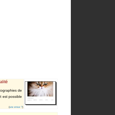
alité
tographies de
t est possible
(
une erreur ?
)