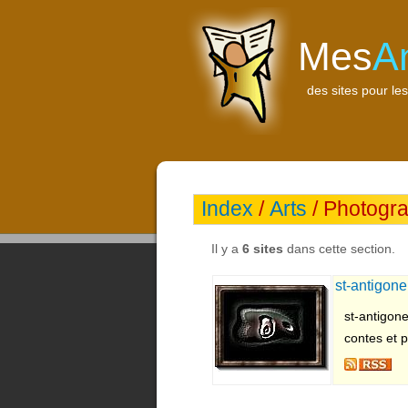
Mes
A
des sites pour les
Index
/
Arts
/ Photogra
Il y a
6 sites
dans cette section.
st-antigone 
st-antigone
contes et p