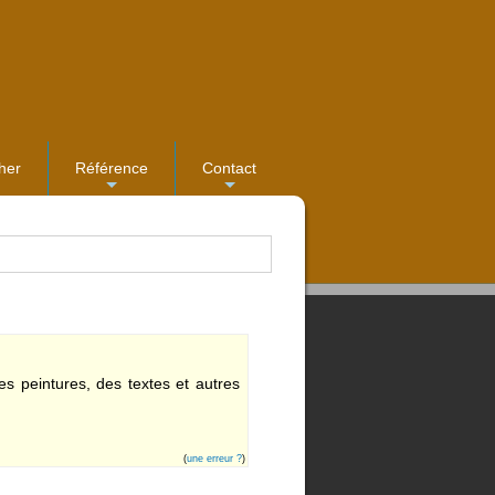
her
Référence
Contact
...
...
des peintures, des textes et autres
(
une erreur ?
)