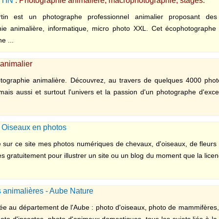
RTIN
: Photographie animalière, macrophotographie, stages.
rtin est un photographe professionnel animalier proposant de
ie animalière, informatique, micro photo XXL. Cet écophotographe r
e ...
animalier
tographie animalière. Découvrez, au travers de quelques 4000 photo
mais aussi et surtout l'univers et la passion d'un photographe d'exce
Oiseaux en photos
 sur ce site mes photos numériques de chevaux, d'oiseaux, de fleurs
ées gratuitement pour illustrer un site ou un blog du moment que la li
s animalières - Aube Nature
iée au département de l'Aube : photo d'oiseaux, photo de mammifères
to d'insectes, photo d'animaux domestiques, tous les sujets liés à la