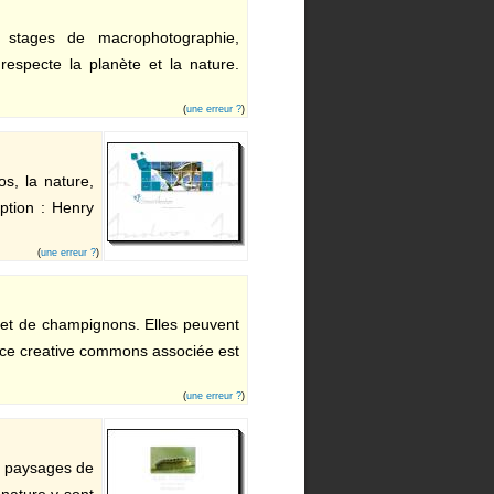
s stages de macrophotographie,
especte la planète et la nature.
(
une erreur ?
)
s, la nature,
ption : Henry
(
une erreur ?
)
 et de champignons. Elles peuvent
cence creative commons associée est
(
une erreur ?
)
, paysages de
 nature y sont