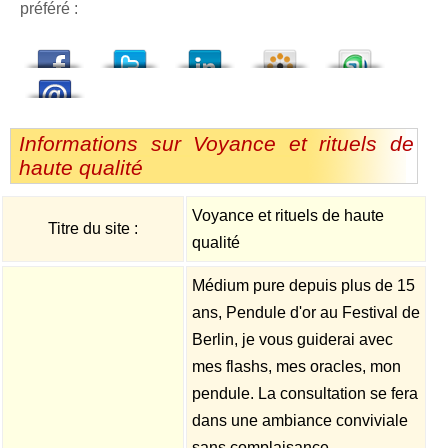
préféré :
dedIn
Viadeo
StumbleUpon
Informations sur Voyance et rituels de
haute qualité
Voyance et rituels de haute
Titre du site :
qualité
Médium pure depuis plus de 15
ans, Pendule d'or au Festival de
Berlin, je vous guiderai avec
mes flashs, mes oracles, mon
pendule. La consultation se fera
dans une ambiance conviviale
sans complaisance.