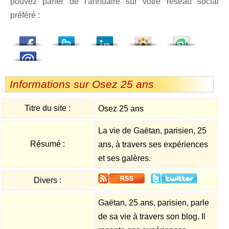
pouvez parler de l'annuaire sur votre réseau social
préféré :
dedIn
Viadeo
StumbleUpon
Informations sur Osez 25 ans
Titre du site :
Osez 25 ans
La vie de Gaëtan, parisien, 25
Résumé :
ans, à travers ses expériences
et ses galères.
Divers :
Gaëtan, 25 ans, parisien, parle
de sa vie à travers son blog. Il