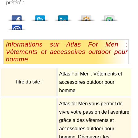
préféré :
dedIn
Viadeo
StumbleUpon
Informations sur Atlas For Men :
Vêtements et accessoires outdoor pour
homme
Atlas For Men : Vêtements et
Titre du site :
accessoires outdoor pour
homme
Atlas for Men vous permet de
vivre votre passion de l'aventure
grâce à des vêtements et
accessoires outdoor pour
homme. Découvrez les