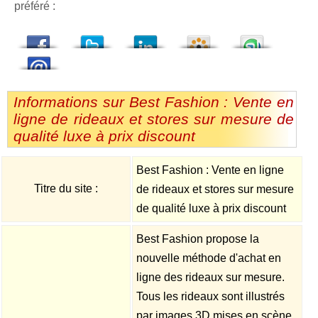
préféré :
dedIn
Viadeo
StumbleUpon
Informations sur Best Fashion : Vente en
ligne de rideaux et stores sur mesure de
qualité luxe à prix discount
Best Fashion : Vente en ligne
Titre du site :
de rideaux et stores sur mesure
de qualité luxe à prix discount
Best Fashion propose la
nouvelle méthode d'achat en
ligne des rideaux sur mesure.
Tous les rideaux sont illustrés
par images 3D mises en scène