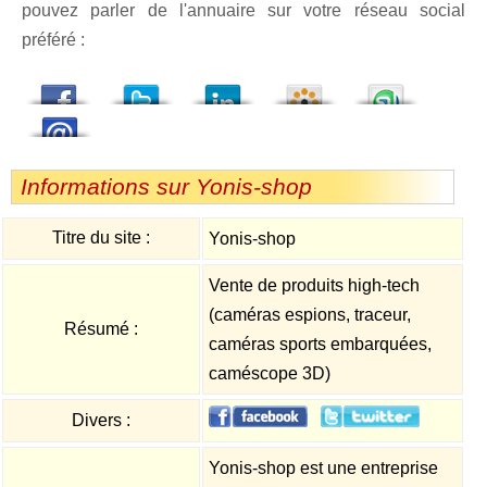
pouvez parler de l'annuaire sur votre réseau social
préféré :
dedIn
Viadeo
StumbleUpon
Informations sur Yonis-shop
Titre du site :
Yonis-shop
Vente de produits high-tech
(caméras espions, traceur,
Résumé :
caméras sports embarquées,
caméscope 3D)
Divers :
Yonis-shop est une entreprise