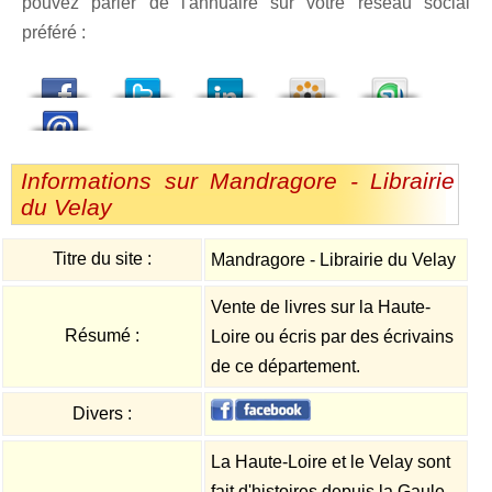
pouvez parler de l'annuaire sur votre réseau social
préféré :
dedIn
Viadeo
StumbleUpon
Informations sur Mandragore - Librairie
du Velay
Titre du site :
Mandragore - Librairie du Velay
Vente de livres sur la Haute-
Résumé :
Loire ou écris par des écrivains
de ce département.
Divers :
La Haute-Loire et le Velay sont
fait d'histoires depuis la Gaule