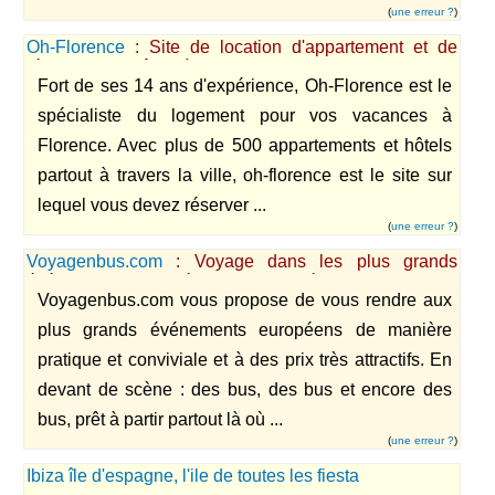
(
une erreur ?
)
Oh-Florence
: Site de location d'appartement et de
réservation d'hôtels à Florence.
Fort de ses 14 ans d'expérience, Oh-Florence est le
spécialiste du logement pour vos vacances à
Florence. Avec plus de 500 appartements et hôtels
partout à travers la ville, oh-florence est le site sur
lequel vous devez réserver ...
(
une erreur ?
)
Voyagenbus.com
: Voyage dans les plus grands
événements européens de manière conviviale et
Voyagenbus.com vous propose de vous rendre aux
pratique.
plus grands événements européens de manière
pratique et conviviale et à des prix très attractifs. En
devant de scène : des bus, des bus et encore des
bus, prêt à partir partout là où ...
(
une erreur ?
)
Ibiza île d'espagne, l'ile de toutes les fiesta