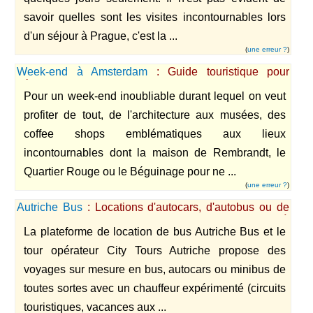
savoir quelles sont les visites incontournables lors
d'un séjour à Prague, c'est la ...
(
une erreur ?
)
Week-end à Amsterdam
: Guide touristique pour
découvrir Amsterdam en deux jours seulement.
Pour un week-end inoubliable durant lequel on veut
profiter de tout, de l'architecture aux musées, des
coffee shops emblématiques aux lieux
incontournables dont la maison de Rembrandt, le
Quartier Rouge ou le Béguinage pour ne ...
(
une erreur ?
)
Autriche Bus
: Locations d'autocars, d'autobus ou de
minibus dans toute l'Autriche mais aussi à
La plateforme de location de bus Autriche Bus et le
l'international.
tour opérateur City Tours Autriche propose des
voyages sur mesure en bus, autocars ou minibus de
toutes sortes avec un chauffeur expérimenté (circuits
touristiques, vacances aux ...