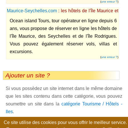
(
une erreur ?
)
Maurice-Seychelles.com
: les hôtels de l'île Maurice et
des Seychelles
Ocean island Tours, tour opérateur en ligne depuis 6
ans, vous propose de réserver en ligne les hôtels de
l'île Maurice, des Seychelles et de l'île Rodrigues.
Vous pouvez également réserver vols, villas et
excursions.
(
une erreur ?
)
Ajouter un site ?
Si vous possèdez un site internet dans le même domaine
que les sites contenu dans cette catégorie, vous pouvez
soumettre un site dans la
catégorie Tourisme / Hôtels -
Iles
.
Ce site utilise des cookies pour vous offrir le meilleur service.
Page générée en 0.0104 seconde, no-cache, gzip