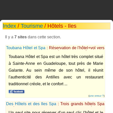
Index
/
Tourisme
/ Hôtels - Iles
Il y a
7 sites
dans cette section.
Toubana Hôtel et Spa
: Réservation de l'hôtel+vol vers
Sainte Anne en Guadeloupe à la Toubana Hôtel & Spa
Toubana Hôtel et Spa est un hôtel très complet situé
à Sainte-Anne en Guadeloupe, tout près de Marie
Galante. Au sein même de son hôtel, il réunit
l'authenticité des Antilles avec un restaurant
traditionnel créole, et le confort ...
(
une erreur ?
)
Des Hôtels et des Iles Spa
: Trois grands hôtels Spa
situés dans les Antilles en Guadeloupe et à Saint
Un seul site pour réserver d'un seul clic l'hôtel et le
Barthelemy.