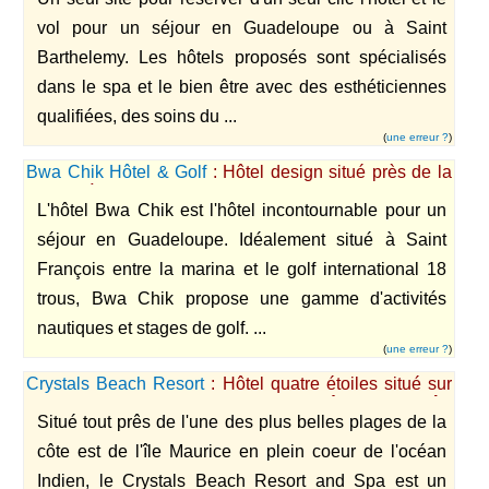
vol pour un séjour en Guadeloupe ou à Saint
Barthelemy. Les hôtels proposés sont spécialisés
dans le spa et le bien être avec des esthéticiennes
qualifiées, des soins du ...
(
une erreur ?
)
Bwa Chik Hôtel & Golf
: Hôtel design situé près de la
marina, à Saint François en Guadeloupe.
L'hôtel Bwa Chik est l'hôtel incontournable pour un
séjour en Guadeloupe. Idéalement situé à Saint
François entre la marina et le golf international 18
trous, Bwa Chik propose une gamme d'activités
nautiques et stages de golf. ...
(
une erreur ?
)
Crystals Beach Resort
: Hôtel quatre étoiles situé sur
une des plus belles plages de la côte est de l'île
Situé tout prês de l'une des plus belles plages de la
Maurice
côte est de l'île Maurice en plein coeur de l'océan
Indien, le Crystals Beach Resort and Spa est un