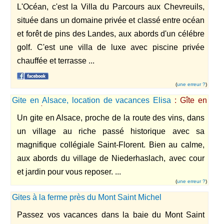
L'Océan, c'est la Villa du Parcours aux Chevreuils,
située dans un domaine privée et classé entre océan
et forêt de pins des Landes, aux abords d'un célébre
golf. C'est une villa de luxe avec piscine privée
chauffée et terrasse ...
(
une erreur ?
)
Gite en Alsace, location de vacances Elisa
: Gîte en
Alsace à 30 mn de Strasbourg et proche de la route
Un gite en Alsace, proche de la route des vins, dans
des vins
un village au riche passé historique avec sa
magnifique collégiale Saint-Florent. Bien au calme,
aux abords du village de Niederhaslach, avec cour
et jardin pour vous reposer. ...
(
une erreur ?
)
Gites à la ferme près du Mont Saint Michel
Passez vos vacances dans la baie du Mont Saint