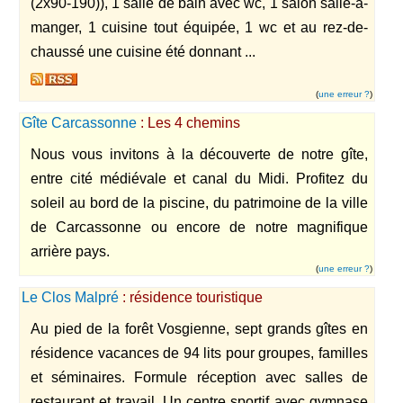
(2x90-190)), 1 salle de bain avec wc, 1 salon salle-à-
manger, 1 cuisine tout équipée, 1 wc et au rez-de-
chaussé une cuisine été donnant ...
(
une erreur ?
)
Gîte Carcassonne
: Les 4 chemins
Nous vous invitons à la découverte de notre gîte,
entre cité médiévale et canal du Midi. Profitez du
soleil au bord de la piscine, du patrimoine de la ville
de Carcassonne ou encore de notre magnifique
arrière pays.
(
une erreur ?
)
Le Clos Malpré
: résidence touristique
Au pied de la forêt Vosgienne, sept grands gîtes en
résidence vacances de 94 lits pour groupes, familles
et séminaires. Formule réception avec salles de
restaurant et travail. Un centre sportif avec gymnase