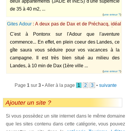
deux appartements (JADE et INES) d'une superficie
de 35 à 40 m2, ...
(
une erreur ?
)
Gites Adour
: A deux pas de Dax et de Préchacq, idéal
pour votre cure thermale ou vos vacances à la
C'est à Pontonx sur l'Adour que l'aventure
campagne à 30 min de l'océan
commence... En effet, en plein coeur des Landes, ce
gîte saura vous séduire pour vos vacances à la
campagne. Il est très bien situé au milieu des
Landes, à 10 min de Dax (1ère ville ...
(
une erreur ?
)
Page
1
sur
3
• Aller à la page
1
2
3
•
suivante
Ajouter un site ?
Si vous possèdez un site internet dans le même domaine
que les sites contenu dans cette catégorie, vous pouvez