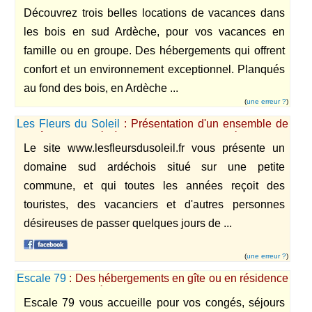
beaux gîtes en pierre dans les bois en Ardèche
Découvrez trois belles locations de vacances dans
méridionale.
les bois en sud Ardèche, pour vos vacances en
famille ou en groupe. Des hébergements qui offrent
confort et un environnement exceptionnel. Planqués
au fond des bois, en Ardèche ...
(
une erreur ?
)
Les Fleurs du Soleil
: Présentation d'un ensemble de
six gîtes, proposés à la location en sud Ardèche, dans
Le site www.lesfleursdusoleil.fr vous présente un
la région de Ruoms et à proximité de la rivière
Ardèche.
domaine sud ardéchois situé sur une petite
commune, et qui toutes les années reçoit des
touristes, des vacanciers et d'autres personnes
désireuses de passer quelques jours de ...
(
une erreur ?
)
Escale 79
: Des hébergements en gîte ou en résidence
dans les Deux-Sèvres.
Escale 79 vous accueille pour vos congés, séjours