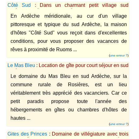
Côté Sud
: Dans un charmant petit village sud
ardéchois, découvrez un gîte d'exception pour vos
En Ardèche méridionale, au cur d'un village
vacances.
pittoresque et typique du sud Ardèche, la maison
d'hôtes "Côté Sud" vous reçoit dans d'excellentes
conditions, pour vous proposer des vacances de
rêves à proximité de Ruoms ...
(
une erreur ?
)
Le Mas Bleu
: Location de gîte pour court séjour en sud
Ardèche
Le domaine du Mas Bleu en sud Ardèche, sur la
commune rurale de Rosières, est un lieu
véritablement très apprécié des vacanciers. Car ce
petit paradis propose toute l'année des
hébergements en gîtes ou chambres d'hôtes de
hautes ...
(
une erreur ?
)
Gites des Princes
: Domaine de villégiature avec trois