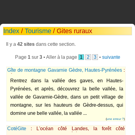
Index
/
Tourisme
/ Gites ruraux
Il y a
42 sites
dans cette section.
Page
1
sur
3
• Aller à la page
1
2
3
•
suivante
Gîte de montagne Gavarnie Gèdre, Hautes-Pyrénées
:
Gîte de montagne, dans un hameau typique de
Rentrez dans la vallée des gaves, en Hautes-
montagne, dans une belle vallée
Pyrénées, et après, découvrez la belle vallée, la
vallée de Gavarnie-Gèdre, dans un petit village de
montagne, sur les hauteurs de Gèdre-dessus, qui
domine une belle vallée, la vallée ...
(
une erreur ?
)
CotéGite
: L'océan côté Landes, la forêt côté
Fontainebleau, la montagne côté Haute Savoie