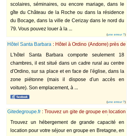
scolaires, séminaires, ou encore mariage, dans le
gîte du Château de la Roche ou dans la résidence
du Bocage, dans la ville de Cerizay dans le nord du
79. Vous pouvez louer à la ...
(
une erreur ?
)
Hôtel Santa Barbara
: Hôtel à Ordino (Andorre) près de
la nature et des stations de ski.
L'hôtel Santa Barbara comporte seulement 18
chambres, il est situé dans un cadre rural au centre
d'Ordino, sur sa place et en face de l'église, dans la
zone piétonne (mais il dispose d'un accès en
voiture). Son emplacement, à ...
(
une erreur ?
)
Gitedegroupe.fr
: Trouvez un gite de groupe en location
pour vos vacances en famille ou entre amis à travers
Trouvez un hébergement de grande capacité en
toute la France
location pour votre séjour en groupe en Bretagne, en