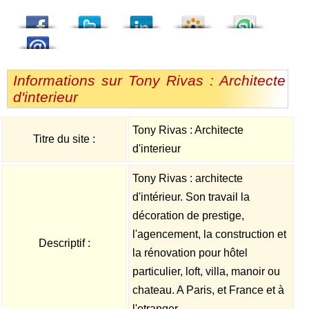
dedIn
Viadeo
StumbleUpon
Informations sur Tony Rivas : Architecte
d'interieur
Tony Rivas : Architecte
Titre du site :
d'interieur
Tony Rivas : architecte
d'intérieur. Son travail la
décoration de prestige,
l'agencement, la construction et
Descriptif :
la rénovation pour hôtel
particulier, loft, villa, manoir ou
chateau. A Paris, et France et à
l'etranger.