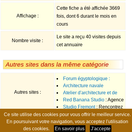
Cette fiche a été affichée 3669
Affichage :
fois, dont 6 durant le mois en
cours
Le site a reçu 40 visites depuis
Nombre visite :
cet annuaire
Autres sites dans la même catégorie
Forum égyptologique :
Architecture navale
L'Egypte pharaonique et celle
Autres sites :
Atelier d'architecture et de
d'aujourd'hui
Red Banana Studio
: Agence
Maitrise d'Oeuvre Michel Grenat
Studio Fremont
: Rencontrez
créative d'architecture
: Conception et de construction
Ce site utilise des cookies pour vous offrir le meilleur service.
Oliver Fremont, architecte sur
d'intérieur, développement de
de villa individuelle
Page générée en 0.0099 seconde, no-cache, gzip
En poursuivant votre navigation, vous acceptez l'utilisation
Aix en Provence pour votre
projets d'architecture intérieure
traditionnelle, relookage de
des cookies.
En savoir plus
J'accepte
réaménagement
commerciale