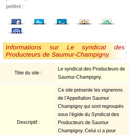
préféré :
dedIn
Viadeo
StumbleUpon
Informations sur Le syndicat des
Producteurs de Saumur-Champigny.
Le syndicat des Producteurs de
Titre du site :
Saumur-Champigny.
Ce site présente les vignerons
de l'Appellation Saumur
Champigny qui sont regroupés
sous l'égide du Syndicat des
Descriptif :
Producteurs de Saumur
Champigny. Celui ci a pour