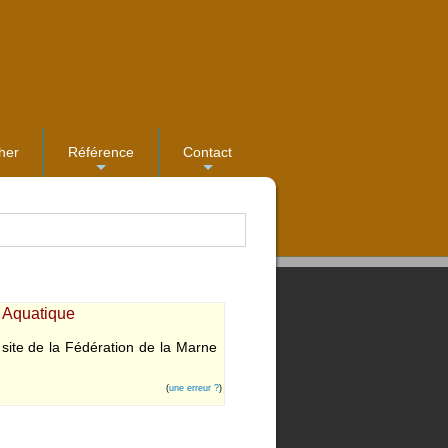
her
Référence
Contact
...
...
u Aquatique
site de la Fédération de la Marne
(
une erreur ?
)