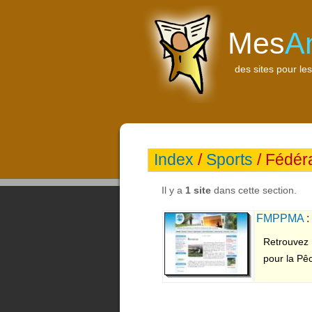
Mes
A
des sites pour les
Index
/
Sports
/ Fédér
Il y a
1 site
dans cette section.
FMPPMA
:
Retrouvez 
pour la Pê