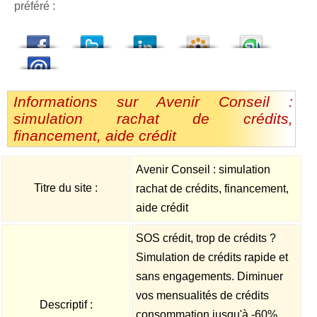
préféré :
dedIn
Viadeo
StumbleUpon
Informations sur Avenir Conseil :
simulation rachat de crédits,
financement, aide crédit
Avenir Conseil : simulation
Titre du site :
rachat de crédits, financement,
aide crédit
SOS crédit, trop de crédits ?
Simulation de crédits rapide et
sans engagements. Diminuer
vos mensualités de crédits
Descriptif :
consommation jusqu'à -60%