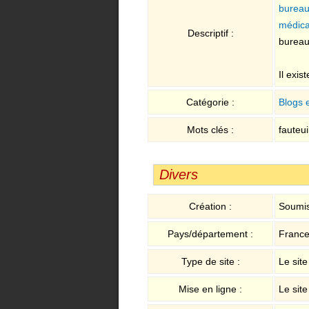
bureau
médica
Descriptif :
bureau
Il exi
Catégorie :
Blogs 
Mots clés :
fauteui
Divers
Création :
Soumis
Pays/département :
Franc
Type de site :
Le sit
Mise en ligne :
Le sit