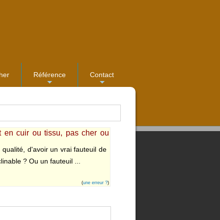
her
Référence
Contact
...
...
t en cuir ou tissu, pas cher ou
ualité, d'avoir un vrai fauteuil de
inable ? Ou un fauteuil ...
(
une erreur ?
)