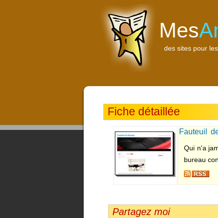
Mes
A
des sites pour les
Fiche détaillée
Fauteuil d
luxueux
Qui n'a jam
bureau conf
Partagez moi