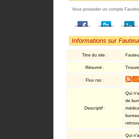
Vous posséder un compte Facebook,
Facebook
Twitter
LindedIn
Viadeo
StumbleUpon
Email
Informations sur Fauteu
Titre du site :
Fauteu
Résumé :
Trouvez
Flux rss :
Qui n'a
de bure
Descriptif :
médical
bureau
retrouv
Qui n'