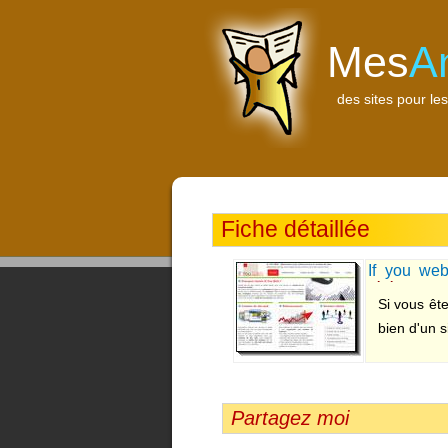
Mes
A
des sites pour les
Fiche détaillée
If you we
référencem
Si vous ête
bien d'un s
Partagez moi