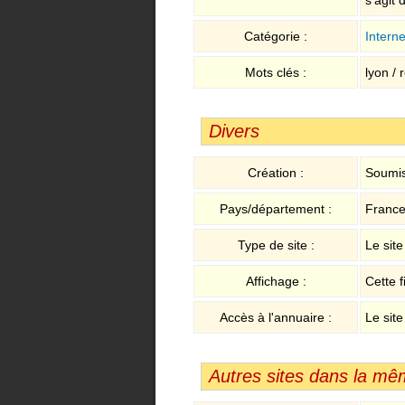
Catégorie :
Interne
Mots clés :
lyon / 
Divers
Création :
Soumis
Pays/département :
France
Type de site :
Le sit
Affichage :
Cette f
Accès à l'annuaire :
Le site
Autres sites dans la mê