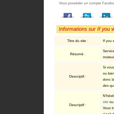
Vous posséder un compte Facebook,
Facebook
Twitter
LindedIn
Viadeo
StumbleUpon
Email
Informations sur If you 
Titre du site :
If you
Servic
Résumé :
moteur
Si vous
ou bie
Descriptif :
donc l
des qu
N'hésit
site
ou 
Descriptif :
Vous t
s'agit 