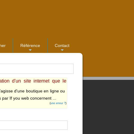
her
Référence
Contact
...
...
ion d'un site internet que le
s'agisse d'une boutique en ligne ou
s par If you web concernent ...
(
une erreur ?
)