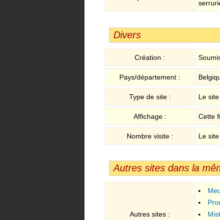
serruri
Divers
Création :
Soumis
Pays/département :
Belgiq
Type de site :
Le sit
Affichage :
Cette f
Nombre visite :
Le site
Autres sites dans la mê
Meu
merisie
Pro
Autres sites :
Mis