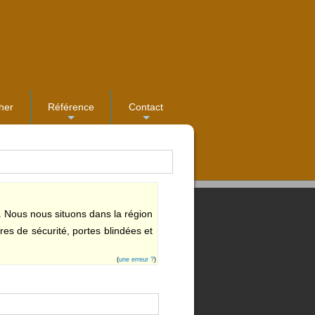
her
Référence
Contact
...
...
. Nous nous situons dans la région
es de sécurité, portes blindées et
(
une erreur ?
)