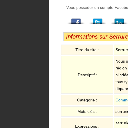
Vous posséder un compte Facebook,
Facebook
Twitter
LindedIn
Viadeo
StumbleUpon
Email
Informations sur Serrure
Titre du site :
Serrure
Nous s
région
Descriptif :
blindée
tous ty
dépann
Catégorie :
Comme
Mots clés :
serruri
serruri
Expressions :