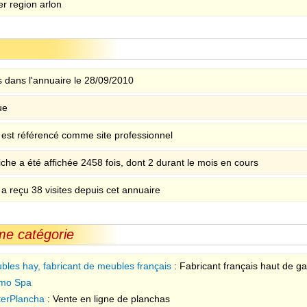
er region arlon
 dans l'annuaire le 28/09/2010
ue
e est référencé comme site professionnel
iche a été affichée 2458 fois, dont 2 durant le mois en cours
 a reçu 38 visites depuis cet annuaire
me catégorie
bles hay, fabricant de meubles français
: Fabricant français haut de 
r et chêne, de style louis xvi, directoire, régence et transition.
mo Spa
terPlancha
: Vente en ligne de planchas