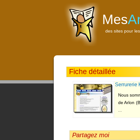
Mes
A
des sites pour les
Fiche détaillée
Serrurerie 
Nous somme
de Arlon (
...
Partagez moi